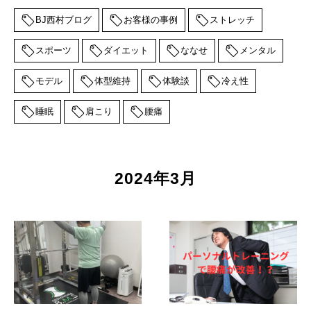
BJ西村ブログ
お客様の事例
ストレッチ
スポーツ
ダイエット
ななせ
メンタル
モデル
体型維持
体験談
冷え性
睡眠
肩こり
腰痛
2024年3月