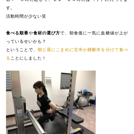
す。
活動時間が少ない笑
食べる順番
や
食材の選び方
で、朝食後に一気に血糖値が上が
っているせいかも？
ということで、
朝と昼にこまめに玄米か雑穀米を分けて食べ
る
ことにしました！