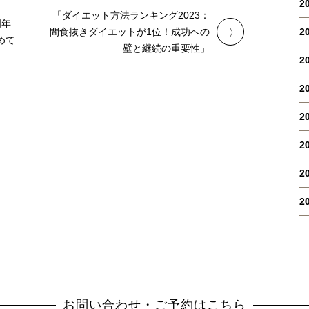
2
「ダイエット方法ランキング2023：
周年
間食抜きダイエットが1位！成功への
2
めて
壁と継続の重要性」
2
2
2
2
2
2
お問い合わせ・ご予約はこちら