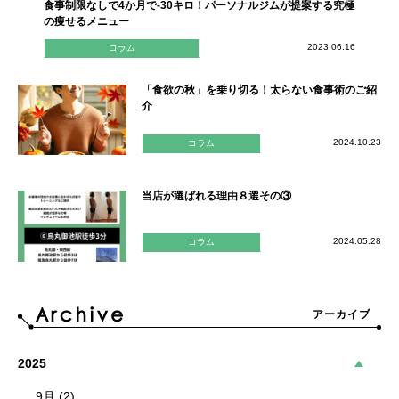
食事制限なしで4か月で-30キロ！パーソナルジムが提案する究極
の痩せるメニュー
2023.06.16
コラム
「食欲の秋」を乗り切る！太らない食事術のご紹
介
2024.10.23
コラム
当店が選ばれる理由８選その③
2024.05.28
コラム
アーカイブ
2025
9月 (2)