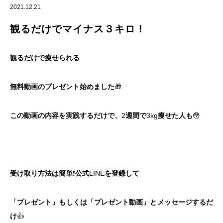
2021.12.21
観るだけでマイナス３キロ！
観るだけで痩せられる
無料動画のプレゼント始めました
🎁
この動画の内容を
実践するだけで、
2
週間で
3kg
痩せた人も
😳
受け取り方法は簡単
❗️
公式
LINE
を登録して
「プレゼント」もしくは
「プレゼント動画」と
メッセージするだ
け
👍